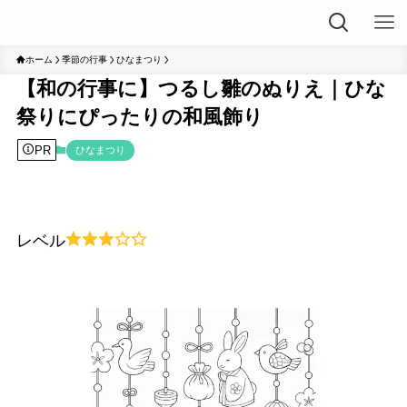
ホーム
季節の行事
ひなまつり
【和の行事に】つるし雛のぬりえ｜ひな
祭りにぴったりの和風飾り
PR
ひなまつり
レベル