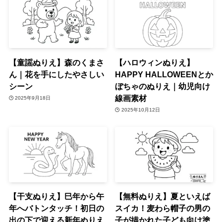
【童謡ぬりえ】森のくまさ
【ハロウィンぬりえ】
ん｜花を手にしたやさしい
HAPPY HALLOWEENとか
シーン
ぼちゃのぬりえ｜幼児向け
線画素材
2025年9月18日
2025年10月12日
【干支ぬりえ】巳年から午
【無料ぬりえ】夏といえば
年へバトンタッチ！初日の
スイカ！麦わら帽子の男の
出の下で迎える新年ぬりえ
子が描かれた子ども向け塗