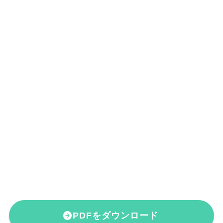
PDFをダウンロード