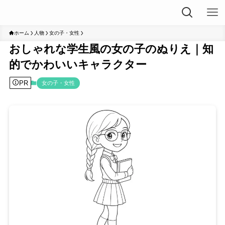
ホーム
人物
女の子・女性
おしゃれな学生風の女の子のぬりえ｜知
的でかわいいキャラクター
PR
女の子・女性