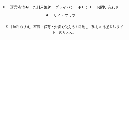
運営者情報
ご利用規約
プライバシーポリシー
お問い合わせ
サイトマップ
©
【無料ぬりえ】家庭・保育・介護で使える！印刷して楽しめる塗り絵サイ
ト「ぬりえん」.