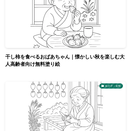
干し柿を食べるおばあちゃん｜懐かしい秋を楽しむ大
人高齢者向け無料塗り絵
女の子・女性