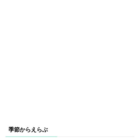
季節からえらぶ