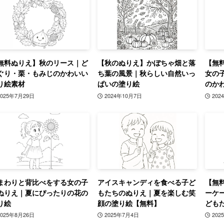
無料ぬりえ】秋のリース｜ど
【秋のぬりえ】かぼちゃ畑と落
【無
ぐり・栗・もみじのかわいい
ち葉の風景｜秋らしい自然いっ
女の
り絵素材
ぱいの塗り絵
のか
2025年7月29日
2024年10月7日
202
まわりと背比べをする女の子
アイスキャンディを食べる子ど
【無
ぬりえ｜夏にぴったりの花の
もたちのぬりえ｜夏を楽しむ笑
ーケ
り絵
顔の塗り絵【無料】
ども
2025年8月26日
2025年7月4日
202