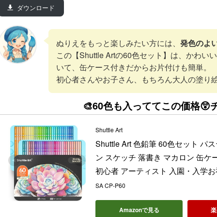
ダウンロード
ぬりえをもっと楽しみたい方には、
発色のよ
この【Shuttle Artの60色セット】は、か
いて、缶ケース付きだからお片付けも簡単。
初心者さんやお子さん、もちろん大人の塗り絵
🎨60色も入っててこの価格😲
Shuttle Art
Shuttle Art 色鉛筆 60色セッ
ン スケッチ 落書き マカロン 缶ケ
初心者 アーティスト 入園・入学お
SA CP-P60
Amazonで見る
楽