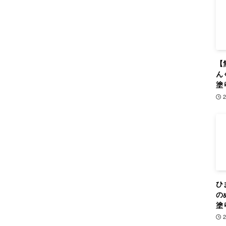
【
ん
塗
ひ
の
塗