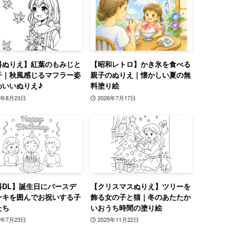
料ぬりえ】紅葉のもみじと
【昭和レトロ】かき氷を食べる
子｜秋風感じるマフラー姿
親子のぬりえ｜懐かしい夏の無
わいいぬりえ♪
料塗り絵
4年8月23日
2026年7月17日
料DL】誕生日にバースデ
【クリスマスぬりえ】ツリーを
ーキを囲んでお祝いする子
飾る女の子と猫｜冬のあたたか
たち
いおうち時間の塗り絵
5年7月23日
2025年11月22日