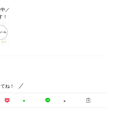
加中／
す！
してね！