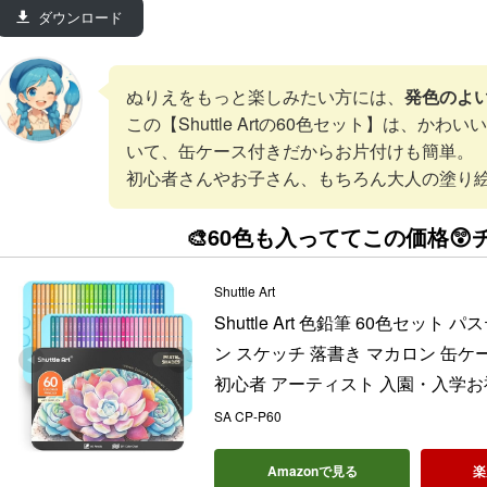
ダウンロード
ぬりえをもっと楽しみたい方には、
発色のよ
この【Shuttle Artの60色セット】は、か
いて、缶ケース付きだからお片付けも簡単。
初心者さんやお子さん、もちろん大人の塗り絵
🎨60色も入っててこの価格😲
Shuttle Art
Shuttle Art 色鉛筆 60色セッ
ン スケッチ 落書き マカロン 缶ケ
初心者 アーティスト 入園・入学お
SA CP-P60
Amazonで見る
楽