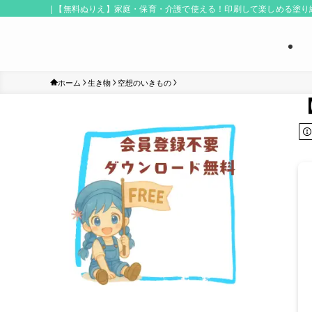
| 【無料ぬりえ】家庭・保育・介護で使える！印刷して楽しめる塗
ホーム
生き物
空想のいきもの