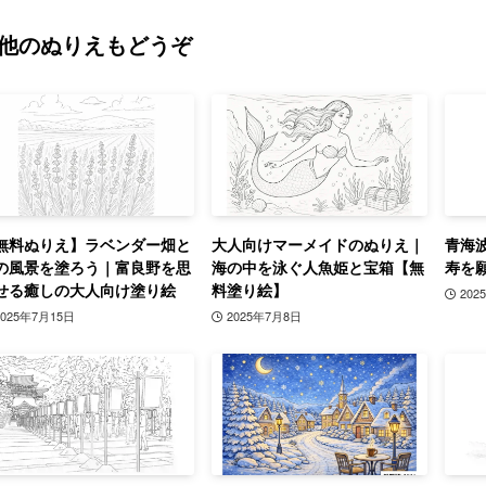
他のぬりえもどうぞ
無料ぬりえ】ラベンダー畑と
大人向けマーメイドのぬりえ｜
青海
の風景を塗ろう｜富良野を思
海の中を泳ぐ人魚姫と宝箱【無
寿を
せる癒しの大人向け塗り絵
料塗り絵】
202
2025年7月15日
2025年7月8日