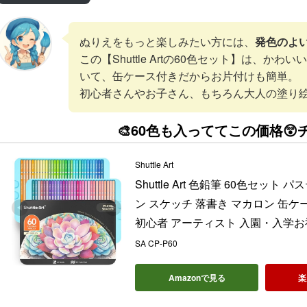
ぬりえをもっと楽しみたい方には、
発色のよ
この【Shuttle Artの60色セット】は、か
いて、缶ケース付きだからお片付けも簡単。
初心者さんやお子さん、もちろん大人の塗り絵
🎨60色も入っててこの価格😲
Shuttle Art
Shuttle Art 色鉛筆 60色セッ
ン スケッチ 落書き マカロン 缶ケ
初心者 アーティスト 入園・入学お
SA CP-P60
Amazonで見る
楽