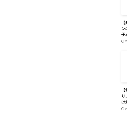
【
ン
子
【
り
け