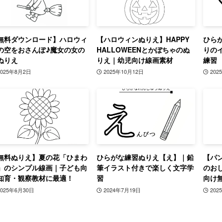
無料ダウンロード】ハロウィ
【ハロウィンぬりえ】HAPPY
ひら
の空をおさんぽ♪魔女の女の
HALLOWEENとかぼちゃのぬ
りの
ぬりえ
りえ｜幼児向け線画素材
練習
2025年8月2日
2025年10月12日
202
無料ぬりえ】夏の花「ひまわ
ひらがな練習ぬりえ【え】｜鉛
【パ
」のシンプル線画｜子ども向
筆イラスト付きで楽しく文字学
のお
知育・観察教材に最適！
習
向け
2025年6月30日
2024年7月19日
202