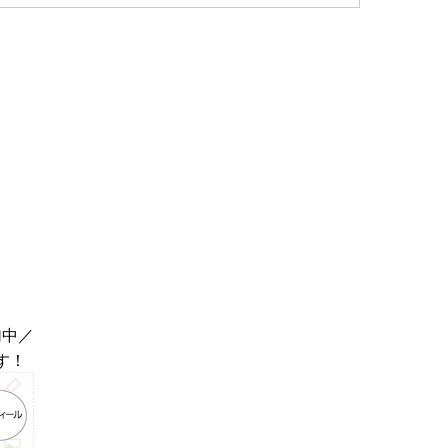
加中／
す！