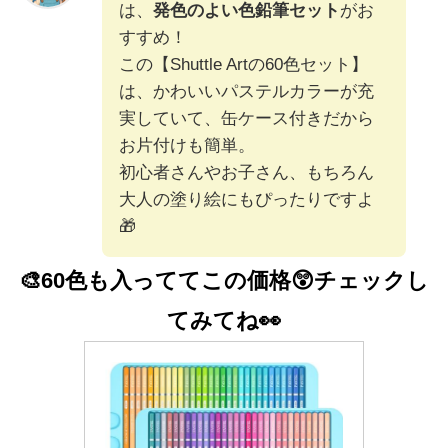
は、
発色のよい色鉛筆セット
がお
すすめ！
この【Shuttle Artの60色セット】
は、かわいいパステルカラーが充
実していて、缶ケース付きだから
お片付けも簡単。
初心者さんやお子さん、もちろん
大人の塗り絵にもぴったりですよ
🎁
🎨60色も入っててこの価格😲
チェックし
てみてね👀