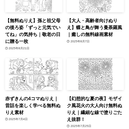
【無料ぬりえ】孫と祖父母
【大人・高齢者向けぬり
の後ろ姿「ずっと元気でい
え】蝶と鳥が舞う曼荼羅風
てね」の気持ち｜敬老の日
｜癒しの無料線画素材
に贈る一枚
2025年8月7日
2025年8月21日
赤ずきんの4コマぬりえ｜
【幻想的な夏の夜】モザイ
昔話を楽しく学べる無料ぬ
ク風花火の大人向け無料ぬ
りえ素材
りえ｜繊細な線で塗りごた
え抜群！
2025年7月4日
2025年7月25日