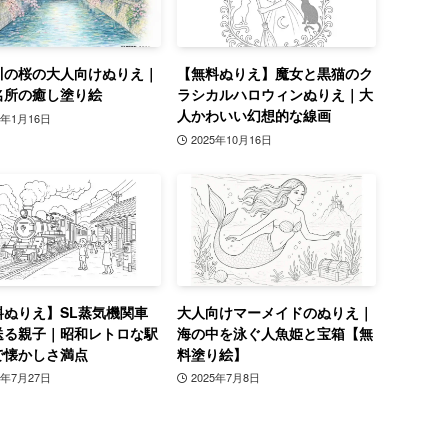
川の桜の大人向けぬりえ｜
【無料ぬりえ】魔女と黒猫のク
名所の癒し塗り絵
ラシカルハロウィンぬりえ｜大
人かわいい幻想的な線画
6年1月16日
2025年10月16日
料ぬりえ】SL蒸気機関車
大人向けマーメイドのぬりえ｜
送る親子｜昭和レトロな駅
海の中を泳ぐ人魚姫と宝箱【無
で懐かしさ満点
料塗り絵】
5年7月27日
2025年7月8日