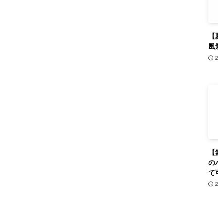
【
風
【
の
て