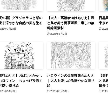
夏の花】グラジオラスと湖の
【大人・高齢者向けぬりえ】蝶
目黒
景｜涼やかな自然の美を塗る
と鳥が舞う曼荼羅風｜癒しの無
東京
料線画素材
2025年7月21日
202
2025年8月7日
無料ぬりえ】おばけとかかし
ハロウィンの仮装舞踏会ぬりえ
【無
ハロウィン｜ちょっぴり怖く
｜大人も楽しめる華やかな塗り
と見
可愛い塗り絵
絵
風景
2025年10月3日
2025年9月10日
202