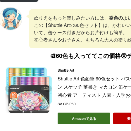
ぬりえをもっと楽しみたい方には、
発色のよ
この【Shuttle Artの60色セット】は、か
いて、缶ケース付きだからお片付けも簡単。
初心者さんやお子さん、もちろん大人の塗り絵
🎨60色も入っててこの価格😲
Shuttle Art
Shuttle Art 色鉛筆 60色セッ
ン スケッチ 落書き マカロン 缶ケ
初心者 アーティスト 入園・入学お
SA CP-P60
Amazonで見る
楽