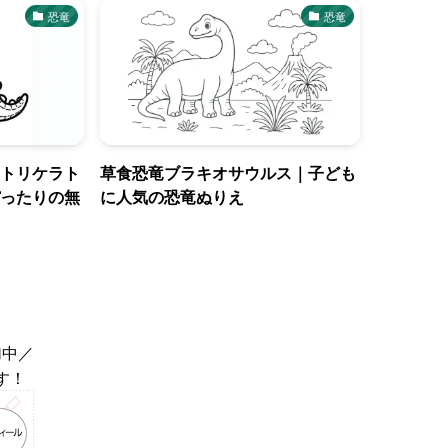
恐竜
恐竜
トリケラト
草食恐竜ブラキオサウルス｜子ども
ったりの無
に人気の恐竜ぬりえ
加中／
す！