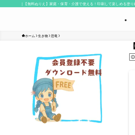
| 【無料ぬりえ】家庭・保育・介護で使える！印刷して楽しめる塗
ホーム
生き物
恐竜