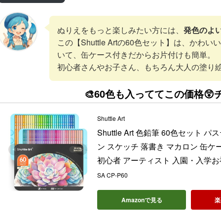
ぬりえをもっと楽しみたい方には、
発色のよ
この【Shuttle Artの60色セット】は、か
いて、缶ケース付きだからお片付けも簡単。
初心者さんやお子さん、もちろん大人の塗り絵
🎨60色も入っててこの価格😲
Shuttle Art
Shuttle Art 色鉛筆 60色セッ
ン スケッチ 落書き マカロン 缶ケ
初心者 アーティスト 入園・入学お
SA CP-P60
Amazonで見る
楽