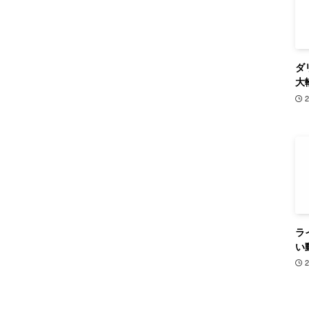
ダ
大
ラ
い