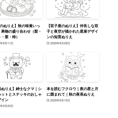
月のぬりえ】秋の味覚いっ
【双子座のぬりえ】仲良しな双
！果物の盛り合わせ（梨・
子と夜空が描かれた星座デザイ
う・栗・柿）
ンの知育ぬりえ
5年9月11日
2025年9月29日
料ぬりえ】紳士なクマ｜シ
本を読むフクロウ｜夜の星と月
ハットとステッキのおしゃ
に囲まれて｜秋の夜長ぬりえ
ザイン
2025年9月15日
5年9月20日